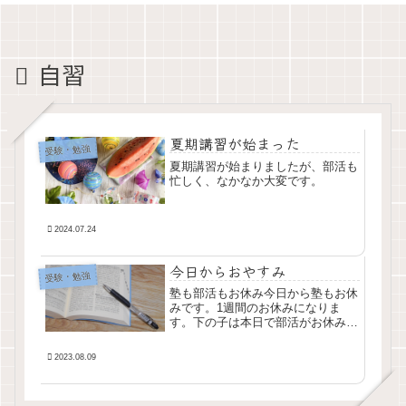
自習
夏期講習が始まった
受験・勉強
夏期講習が始まりましたが、部活も
忙しく、なかなか大変です。
2024.07.24
今日からおやすみ
受験・勉強
塾も部活もお休み今日から塾もお休
みです。1週間のお休みになりま
す。下の子は本日で部活がお休みに
なります。やっと部活が休みになり
ます。嬉しい。。。。だって、朝の
2023.08.09
6時20分に起きて、練習試合の日は
弁当持って、帰宅は夕方4時と
か。。。。本当に、お...