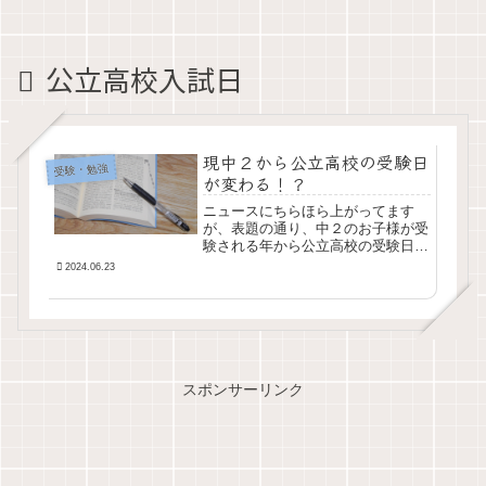
公立高校入試日
現中２から公立高校の受験日
受験・勉強
が変わる！？
ニュースにちらほら上がってます
が、表題の通り、中２のお子様が受
験される年から公立高校の受験日が
変更される見通し。これは、単純
2024.06.23
に、私立入試後の公立対策ができな
いということ。長子の場合で言う
と、私立高校とC問題の傾向はかな
り違い、私立入試は無償...
スポンサーリンク