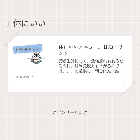
体にいい
体にいいメニュー。甘酒ドリ
理や美味しかったもの
料
ンク
受験生は忙しく、勉強疲れもあるだ
ろうし、結果免疫力も下がるので
は。。。と危惧し、朝ごはんは結構
気を使っています。そこで我が家で
2023.09.12
工夫している料理も紹介しようと思
います。朝ごはんは、必ずタンパク
質と糖分（ブドウ糖）、炭水化物、
食物繊維を摂取でき...
スポンサーリンク