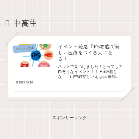
中高生
イベント発見「iPS細胞で新
イベントや本
しい医療をつくる人にな
る！」
ネットで見つけました！とっても面
白そうなイベント！！IPS細胞と
な！！山中教授といえばips細胞を
発見した素晴らしい功績のノーベル
2023.08.16
医学生理学賞を受賞された方という
のは、日本中で周知されてるかと思
います。それに加えて、著書を読ん
だり、NHKで...
スポンサーリンク