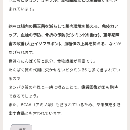
他にも
ビタミン、ミネラル、食物繊維などの栄養素
が多く含
まれています。
納豆は
腸内の悪玉菌を減らして腸内環境を整える、免疫力ア
ップ、血栓の予防、骨折の予防(ビタミンKの働き)、更年期障
害の改善(大豆イソフラボン)、血糖値の上昇を抑える
、などが
あげられます。
良質なたんぱく質と鉄分、食物繊維が豊富です。
たんぱく質の代謝に欠かせないビタミンB6 も多く含まれてい
るので
タンパク質の料理と一緒に摂ることで、
疲労回復
効果も期待
できるでしょう。
また、BCAA（アミノ酸）も含まれているため、
やる気を引き
出す食品
とも言われています。
共有: