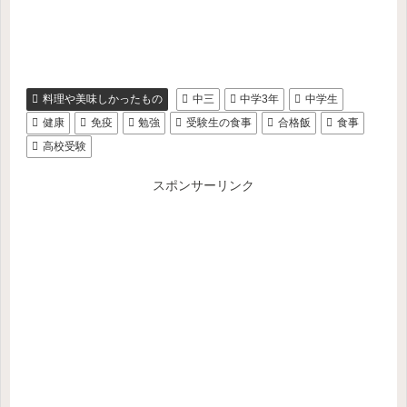
料理や美味しかったもの
中三
中学3年
中学生
健康
免疫
勉強
受験生の食事
合格飯
食事
高校受験
スポンサーリンク