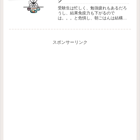
ク
受験生は忙しく、勉強疲れもあるだろ
うし、結果免疫力も下がるので
は。。。と危惧し、朝ごはんは結構気
を使っています。そこで我が家で工夫
している料理も紹介しようと思いま
す。朝ごはんは、必ずタンパク質と糖
分（ブドウ糖）、炭水化物、食物繊維
スポンサーリンク
を摂取でき...